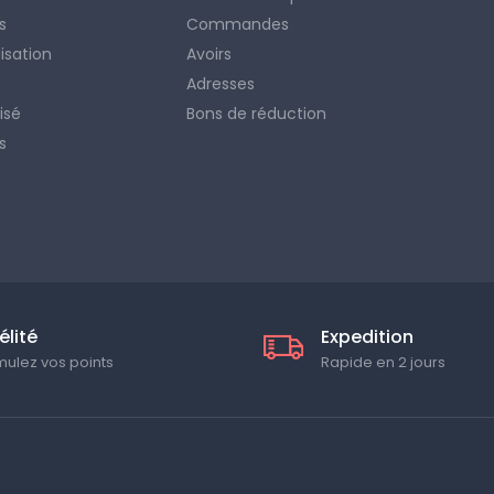
s
Commandes
lisation
Avoirs
Adresses
isé
Bons de réduction
s
élité
Expedition
ulez vos points
Rapide en 2 jours