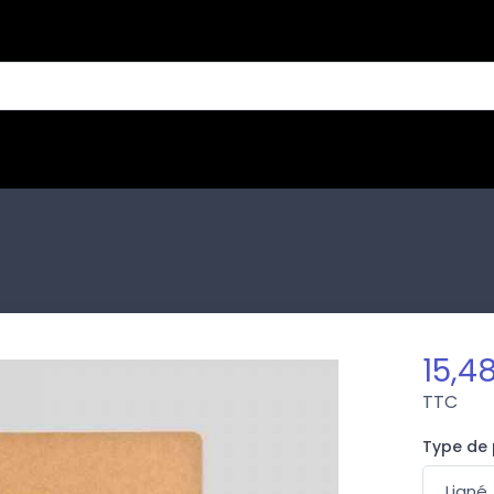
15,4
TTC
Type de 