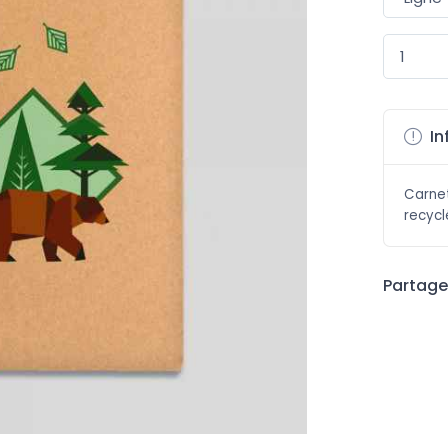
In
Carnet
recycl
Partager