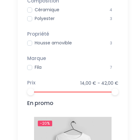
Composition
Céramique
4
Polyester
3
Propriété
Housse amovible
3
Marque
Fila
7
Prix
14,00 € - 42,00 €
En promo
-20%
-20%