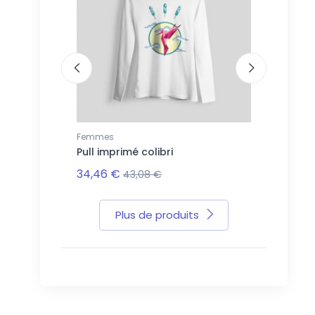
Femmes
Hommes
i
Pull imprimé colibri
T-shirt im
34,46 €
22,94 €
43,08 €
2
Plus de produits