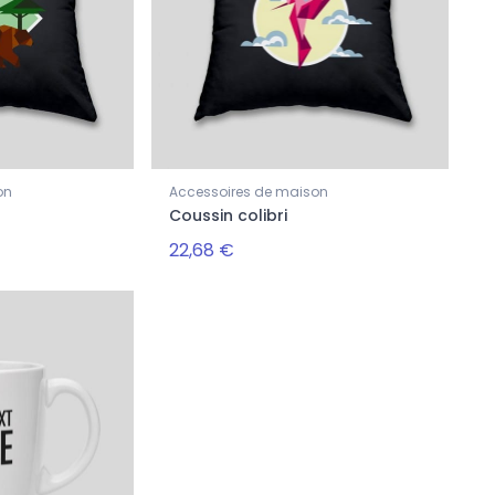
on
Accessoires de maison
n
Coussin colibri
Hommes
T-shirt imprimé colibri
22,68 €
22,94 €
28,68 €