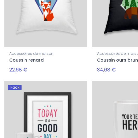
Accessoires de maison
Accessoires de mais
Coussin renard
Coussin ours bru
Femmes
primé colibri
Pull imprimé colibri
22,68 €
34,68 €
34,46 €
8,68 €
43,08 €
Pack