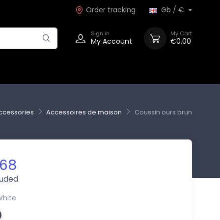
Order tracking
Gb / €
Sign in
My Cart
My Account
€0.00
ccessories
Accessoires de maison
Coussin ours brun
.68
luded
White