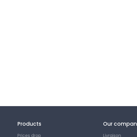
Follow us
Products
Our compan
Prices drop
Livraison