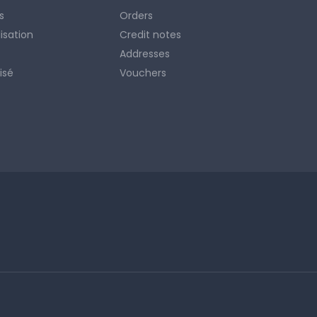
s
Orders
lisation
Credit notes
Addresses
isé
Vouchers