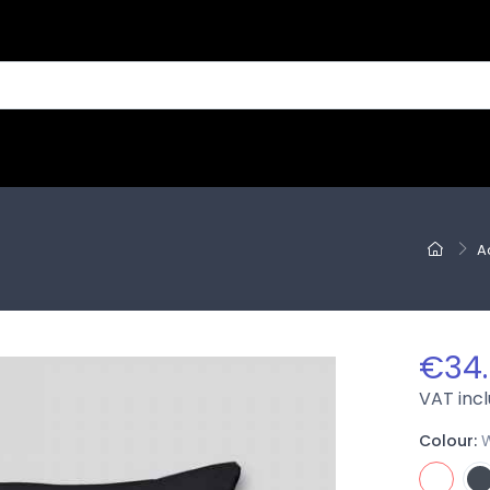
A
€34
VAT inc
Colour: